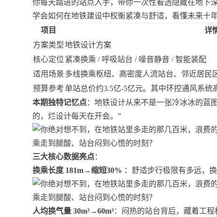
你每天踏进的站点入手，带你一次性看透隐藏在地下
学会如何在地铁建设中权衡紧凑与舒适，看懂未来十
项目
详
方案类型
地铁设计方案
核心定位
紧凑换乘 / 呼吸站台 / 噪音静音 / 智能装配
适用场景
多线换乘枢纽、高密度人流站台、邻近居民区
预算参考
单站总价约3.5亿-5亿元。其中环控通风系
本期独特记忆点
：地铁设计从来不是一张冷冰冰的蓝图
的，烂设计每天在开会。”
三大核心数据亮点
：
换乘长度 181m→缩短30%
：舒适步行极限有多远，换
人均换气量 30m³→60m³
：闷热的站台背后，藏着工程