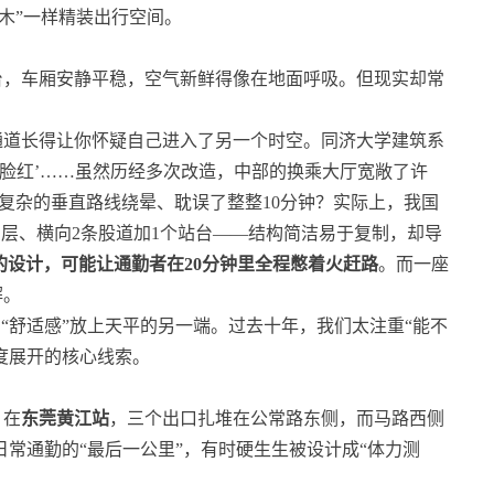
木”一样精装出行空间。
台，车厢安静平稳，空气新鲜得像在地面呼吸。但现实却常
通道长得让你怀疑自己进入了另一个时空。同济大学建筑系
‘脸红’……虽然历经多次改造，中部的换乘大厅宽敞了许
复杂的垂直路线绕晕、耽误了整整10分钟？实际上，我国
台层、横向2条股道加1个站台——结构简洁易于复制，却导
的设计，可能让通勤者在20分钟里全程憋着火赶路
。而一座
解。
“舒适感”放上天平的另一端。过去十年，我们太注重“能不
度展开的核心线索。
？在
东莞黄江站
，三个出口扎堆在公常路东侧，而马路西侧
日常通勤的“最后一公里”，有时硬生生被设计成“体力测