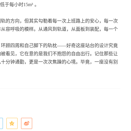
于每小时15m³
。
钢轨的方向，但其实勾勒着每一次上班路上的安心，每一次
市从容呼吸的模样。从通风到轨道，从面板到装配，每一个
。
，环顾四周和自己脚下的轨枕——好奇这座站台的设计究竟
怕被看见，它在意的是我们不抱怨的自由出行。记住那些让
几十分钟通勤，更是一次次焦躁的心境。毕竟，一座没有别