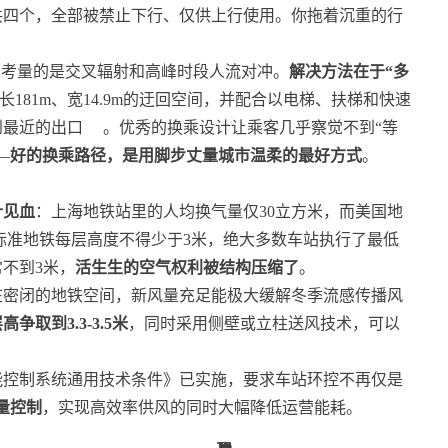
共四个，全部被禁止下行、仅供上行使用。你拖着沉重的行
，考量的是交叉辐射和高峰时段人流对冲。
解决方法在于“多
181m、宽14.9m的迂回空间，并配合以电梯、扶梯和快速
到最近的出口
。优秀的换乘设计让乘客几乎察觉不到“等
—
好的换乘路径，是用脚步丈量城市温柔的最好方式
。
针见血
：上海地铁站里的人均换气量仅30立方米，而美国地
标准地铁每层高度不得少于3米，绝大多数车站执行了最低
不到3米，
活生生的空气权利被结构压缩了
。
在密闭的地铁空间，新风量充足能极大缓解冬季流感传播风
取到3.3-3.5米
，同时采用侧壁或立柱送风技术，可以
节能控制系统通用技术条件》已实施，要求车站环控不再仅是
量控制
，实现高效率供风的同时大幅降低运营能耗。
14
14
19
10
28
6
2
2
6