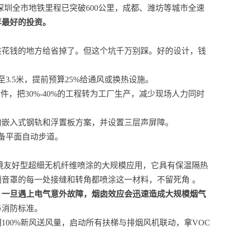
深圳全市地铁里程已突破600公里，成都、潍坊等城市全速
年最好的投资。
该花钱的地方给省掉了。但这个坑千万别踩。好的设计，钱
3.5米，提前预算25%给通风或换热设施。
件，把30%-40%的工程转为工厂生产，减少现场人力同时
购嵌入式钢轨和浮置板方案，并设置三层声屏障。
配备平面自动步道。
环境友好型超细无机纤维喷涂的大规模应用，它具有保温隔热
隔音罩的每一处接缝和转角都喷涂这一材料，不留死角
。
，一旦遇上电气意外故障，烟囱效应会迅速造成大规模烟气
与消防标准。
100%新风送风量，启动所有扶梯与排烟风机联动，拿VOC