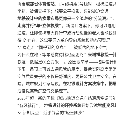
再看
成都省体育馆站
：1号线换乘3号线时，楼梯通道
李箱，被保安拦下；想要公平换乘，只能被迫绕远
。
地铁设计中的换乘布局
更像是一个缜密的“分流漏斗”
走廊并行”与“立体换乘”
。新设计方案下，你可以选用长
通道，让即使携带大件行李或行动缓慢的老人也能找
待”的存在，这需要导入单向导向系统和动态预警屏—
💡 痛点2：“闻得到的窒息”——被低估的地下空气
为什么在地下等车总觉得比地面更闷？
来增祥教授一
铁这一数据是60立方米
。原因很简单——按照设计
下限。吊顶上再减去通风管的厚度，最后实际高度常常
空气质量关乎的不仅是舒适度，更是公共卫生安全。
险。城市规划专家建议，
在地铁设计方案决策中，把层高争
成倍提高新鲜空气交换速率。
2025年起，新的国标《城市轨道交通车站通风空调
“有风就行”
。
地铁设计的环控系统
开始尝试
智能变风
💡 新知亮点：近乎静音的“轻量脚步”