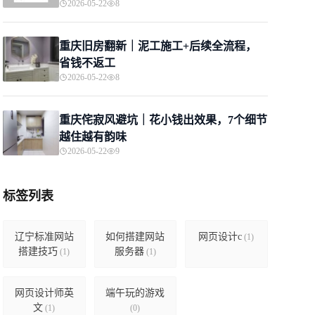
2026-05-22
8
重庆旧房翻新｜泥工施工+后续全流程，
省钱不返工
2026-05-22
8
重庆侘寂风避坑｜花小钱出效果，7个细节
越住越有韵味
2026-05-22
9
标签列表
辽宁标准网站
如何搭建网站
网页设计c
(1)
搭建技巧
服务器
(1)
(1)
网页设计师英
端午玩的游戏
文
(1)
(0)