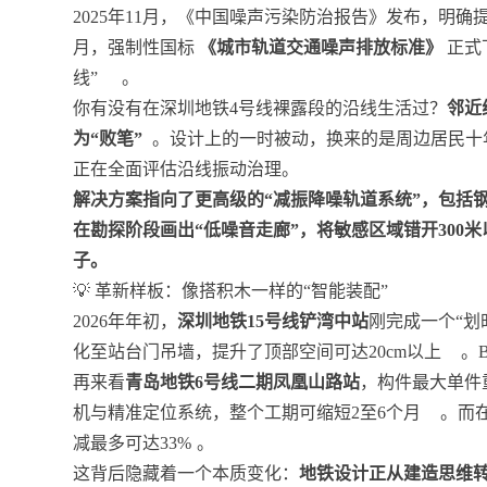
2025年11月，《中国噪声污染防治报告》发布，明确
月，强制性国标
《城市轨道交通噪声排放标准》
正式
线”
。
你有没有在深圳地铁4号线裸露段的沿线生活过？
邻近
为“败笔”
。设计上的一时被动，换来的是周边居民十年
正在全面评估沿线振动治理。
解决方案指向了更高级的“减振降噪轨道系统”，包括
在勘探阶段画出“低噪音走廊”，将敏感区域错开300
子。
💡 革新样板：像搭积木一样的“智能装配”
2026年年初，
深圳地铁15号线铲湾中站
刚完成一个“划
化至站台门吊墙，提升了顶部空间可达20cm以上
。
再来看
青岛地铁6号线二期凤凰山路站
，构件最大单件重
机与精准定位系统，整个工期可缩短2至6个月
。而
减最多可达33%
。
这背后隐藏着一个本质变化：
地铁设计正从建造思维