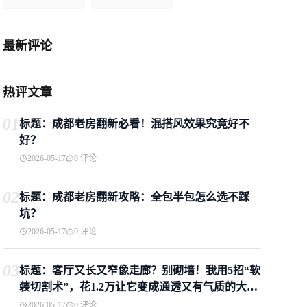
最新评论
热评文章
01
标题：成都老房翻新必看！混搭风效果究竟好不
好？
2026-05-17
0 评论
02
标题：成都老房翻新攻略：全包半包怎么选不踩
坑？
2026-05-17
0 评论
03
标题：客厅又长又窄像走廊？别砌墙！我用5招“软
装切割术”，花1.2万让它变成通透又有气质的大横
厅
2026-05-17
0 评论