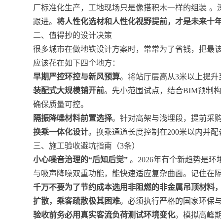
厂标准化生产，工地现场只是像搭积木一样的组装
。
跟进。
将人性化选材和人性化视野提前，才是未来十
二、值得抄的设计决策
很多城市在做地铁设计方案时，常常为了省钱，把最
应该花在如下四个地方：
早期严控环控与新风预算
。将站厅层高从3米以上提升至
装配式大规模铺开前
。先小范围试点，结合BIM预制构
确保质量可控。
隔振降噪材料前置选择
。针对高架与浅埋段，提前采
换乘一体化设计
。换乘通道长度控制在200米以内并
三、施工验收避坑指南（3条）
小心噪音治理的“后知后觉”
。2026年有个新趋势是
与吸声降噪双重功能，能快速适应复杂曲面。记住在
千万不要为了节约成本选用非阻燃的非金属吊顶材料
扩散，乘客疏散极其困难
。必须执行严格的国家环保
验收前务必用真实客流负荷测试环境变化
。模拟高峰期