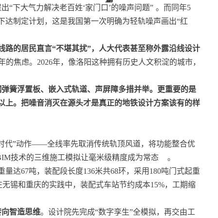
提出“下大气力解决老百姓‘家门口’的噪声问题”
。而同年5
下达制定计划，这是我国第一次明确为轻轨噪声画出“红
线路的居民直言“不堪其扰”，人大代表甚至称外露沿线设计
的焦虑。2026年，像洛阳这种拥有历史人文积淀的城市，
钢弹簧浮置板、嵌入式轨道、声屏障多措并举。更重要的是
米以上。把噪音消灭在源头才是真正的地铁设计方案该有的样
时代”动作——全线率先取消传统轨顶风道，将功能整合优
BIM技术的三维施工模拟让毫米级精度成为常态
。
量达67吨，装配段长度136米共68环，采用180吨门式起重
在无锡和重庆的实践中，装配式车站节约成本15%，工期缩
转向智造思维
。设计院先完成“数字孪生”全模拟，再交由工