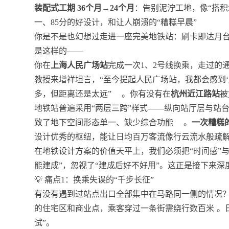
装配式工期 36个月→24个月
：告别泥泞工地，像“搭积
一、85分的好设计，和让人崩溃的“糟糕早晨”
你是不是也幻想过走进一座完美地铁站：刷卡即达月
是这样的——
你在
上海人民广场站
完成一次1、2号线换乘，走过的
教授来增祥坦言，“至今提起人民广场站，我都会感到
多，但距离还是太远”
。你有没有在
杭州近江路站
被
地铁站普遍采用“两层三跨”样式——纵向站厅层与站
致了地下空间形态单一、缺少综合功能
。
一次糟糕
设计优秀的枢纽，能让日均百万客流像行云流水般疏
在地铁设计方案的价值天平上，我们必须把“时间感”与
能建成”，忽视了“建成后好不好用”。这正是接下来深
💡 痛点1：换乘失误的“千步长征”
有没有遇到过站点出口全部集中在马路同一侧的情况
的住宅区和商业点，乘客穿过一条街需绕行数百米
。
试”。