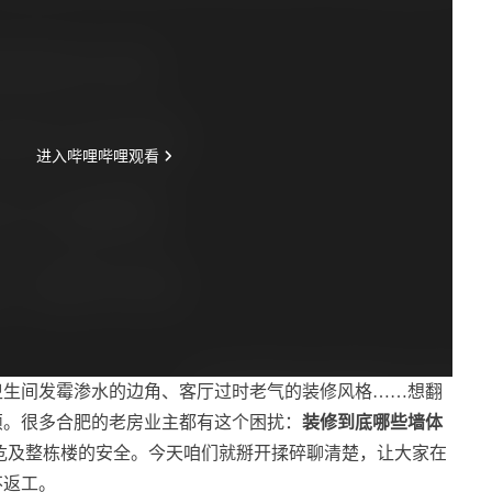
卫生间发霉渗水的边角、客厅过时老气的装修风格……想翻
烦。很多合肥的老房业主都有这个困扰：
装修到底哪些墙体
危及整栋楼的安全。今天咱们就掰开揉碎聊清楚，让大家在
不返工。