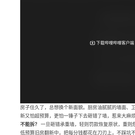
房子住久了，总想换个新面貌。厨房油腻腻的墙面、
新又怕超预算，更怕一锤子下去砸错了墙，惹来大麻
不能拆？
一旦砸错承重墙，轻则罚款恢复原状，重则
低预算旧房翻新中，把每分钱都花在刀刃上，不踩坑