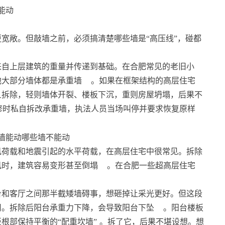
能动
宽敞。但敲墙之前，必须搞清楚哪些墙是“高压线”，碰都
来自上层建筑的重量并传递到基础。在合肥常见的老旧小
他大部分墙体都是承重墙
。如果在框架结构的高层住宅
旦拆除，轻则墙体开裂、楼板下沉，重则房屋坍塌，后果不
修时私自拆改承重墙，执法人员当场叫停并要求恢复原样
风荷载和地震引起的水平荷载，在高层住宅中很常见。拆除
风时，建筑容易变形甚至倒塌
。在合肥一些超高层住宅
。
台和客厅之间那半截矮墙碍事，想砸掉让采光更好。但这段
用。拆除后阳台承重力下降，会导致阳台下坠
。阳台楼板
根部保持平衡的“配重坎墙”
。拆了它，后果不堪设想。想