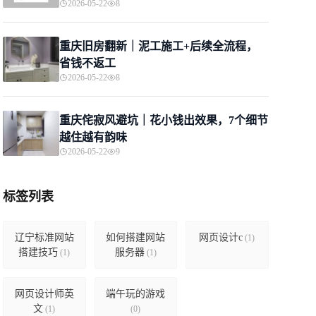
2026-05-22
8
重庆旧房翻新｜泥工施工+后续全流程，
省钱不返工
2026-05-22
8
重庆侘寂风避坑｜花小钱出效果，7个细节
越住越有韵味
2026-05-22
9
标签列表
辽宁标准网站
如何搭建网站
网页设计c
(1)
搭建技巧
服务器
(1)
(1)
网页设计师英
端午玩的游戏
文
(1)
(0)