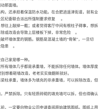
别动那面墙。
结构，还承担着保温防水功能。在合肥逍遥津街道，就有业
社区纪委联合派出所强制要求修复
。
，想往上敲掉一截；或者觉得客厅中间有根柱子碍事，想拆
拆除或改造会导致上层楼板下掉，非常危险
。
破坏墙体里的钢筋。钢筋是混凝土墙的“骨架”，一旦切
全隐患
。
楚自己家是哪一种。
屋所有墙体几乎都是承重墙，不能拆除任何墙体。墙体厚度
时别想着砸墙改造，老老实实做翻新就好。
构靠梁柱承重，墙体多为填充的非承重墙，可以拆除改造，但
墙，严禁拆除。只有轻质砖砌的填充墙可以拆，但也得确认
工前，一定要向物业公司申请查阅原始建筑图纸。图纸上用