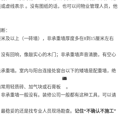
线或虚线表示
。没有图纸的话，也可以问物业管理人员，他
判断：
厘米及以上（一砖墙），非承重墙厚度多在8到15厘米左右
、没有回响，像敲实心的木门；非承重墙声音清脆，有空心
是承重墙。室内与阳台连接处窗台以下的矮墙是配重墙，绝
31
30
66
66
66
66
34
31
32
34
34
11
1
1
1
1
3
3
5
5
5
5
。
墙常用轻质砖、加气块或石膏板
。
，非承重墙一般没有。装修公司一般都有这种工具，可以请
，最稳妥的还是找专业人员现场勘查。
记住“不确认不施工”