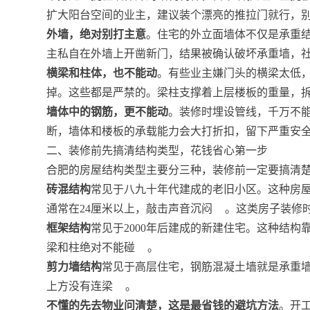
扩大阳台空间的业主，建议装个漂亮的推拉门就行，
外墙，绝对别打主意
。住宅的外立面墙体不仅是承重
主私自在外墙上开凿新门，结果被确认破坏承重墙，
横梁和柱体，也不能动
。有些业主嫌门头的横梁太低
掉。这些都是严禁的。梁柱支撑着上层楼板的重量，
墙体中的钢筋，更不能动
。装修时埋设管线，千万不能
断，墙体和楼板的承载能力会大打折扣，留下严重安
二、装修前先搞清结构类型，花钱省心第一步
合肥的房屋结构类型主要分三种，装修前一定要搞清
砖混结构
常见于八九十年代建成的老旧小区。这种房
通常在24厘米以上，敲击声音沉闷
。这类房子装修
框架结构
常见于2000年后建成的新建住宅。这种结
梁和柱绝对不能碰
。
剪力墙结构
常见于高层住宅，钢筋混凝土墙就是承重
上方没有连梁
。
不懂的先去物业问清楚，这是最省钱的避坑方法
。开