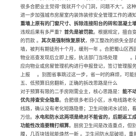
很多合肥业主觉得“我就开个小门洞，问题不大”。这种
进一步加强城市房屋室内装饰装修安全管理工作的通
重墙上原有的门窗尺寸、拆除连接阳台的砖和混凝土
违规后果有多严重？
首先是被罚款
。根据规定，擅自变
的罚款
。
其次是强制恢复原状
，停工整改的损失全部
墙，被判有期徒刑十个月，缓刑一年
。合肥蜀山区西
物业巡查发现后立即上报，执法部门当场处理
。
应向物业或房屋管理机构进行申报登记，签订管理服
上报
。别图省事跳过这一步，省一时的麻烦，可能
五、低预算旧房翻新，正确的拆改思路是什么
对于预算有限的二手房刚需业主，核心思路是：
能不
优先排查安全隐患
。合肥很多老旧小区，水电线路老
线路，确认没有老化短路隐患；卫生间做闭水试验，
万倍。
水电和防水这两项是绝对不能省的，后期返工
功能性改造要精打细算
。厨房卫生间是改造重点，但
膜，几百块钱就能焕然一新
。卫生间防水层破损，重