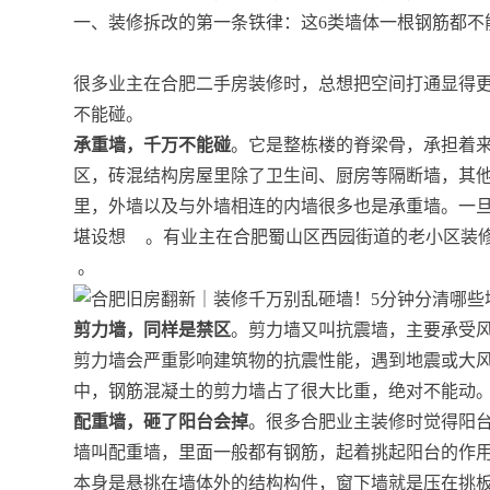
一、装修拆改的第一条铁律：这6类墙体一根钢筋都不
很多业主在合肥二手房装修时，总想把空间打通显得更
不能碰。
承重墙，千万不能碰
。它是整栋楼的脊梁骨，承担着
区，砖混结构房屋里除了卫生间、厨房等隔断墙，其
里，外墙以及与外墙相连的内墙很多也是承重墙。一
堪设想
。有业主在合肥蜀山区西园街道的老小区装
。
剪力墙，同样是禁区
。剪力墙又叫抗震墙，主要承受
剪力墙会严重影响建筑物的抗震性能，遇到地震或大
中，钢筋混凝土的剪力墙占了很大比重，绝对不能动
配重墙，砸了阳台会掉
。很多合肥业主装修时觉得阳
墙叫配重墙，里面一般都有钢筋，起着挑起阳台的作
本身是悬挑在墙体外的结构构件，窗下墙就是压在挑板