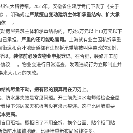
想法大错特错。2025年，安徽省住建厅专门下发了《关于
知》，明确规定
严禁擅自变动建筑主体和承重结构、扩大承
墙体
。
动房屋建筑主体和承重结构的，可处5万元以上10万元以下
自己承担。
严重的还可能吃官司
。上海就有业主因私拆承重
园街道和荷叶地街道都有违规拆承重墙被叫停整改的案例，
所以，装修前必须去物业申报登记
。在合肥，装修开工前
务协议
。物业会进行日常巡查，发现违规行为立即制止并
换来大几万的罚款。
动结构尽量不动，把有限的预算用在刀刃上
。
化、防水层失效是常见问题。开工前先请水电师傅检查全屋
看看楼下邻居家天花板有没有渗水痕迹。这些比砸墙重要一
成本更高
。
别盲目砸墙。橱柜旧了不用全拆，换个台面、贴个柜门贴
新做防水加铺地砖，比砸墙重新布局省钱得多。