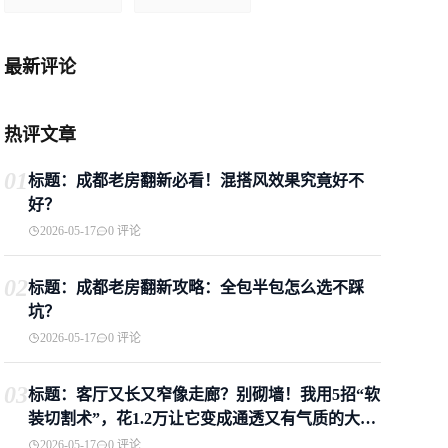
最新评论
热评文章
01
标题：成都老房翻新必看！混搭风效果究竟好不
好？
2026-05-17
0 评论
02
标题：成都老房翻新攻略：全包半包怎么选不踩
坑？
2026-05-17
0 评论
03
标题：客厅又长又窄像走廊？别砌墙！我用5招“软
装切割术”，花1.2万让它变成通透又有气质的大横
厅
2026-05-17
0 评论