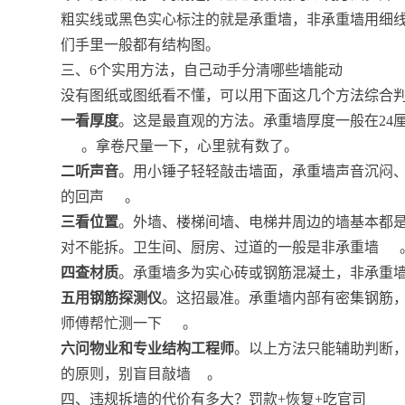
粗实线或黑色实心标注的就是承重墙，非承重墙用细
们手里一般都有结构图。
三、6个实用方法，自己动手分清哪些墙能动
没有图纸或图纸看不懂，可以用下面这几个方法综合
一看厚度
。这是最直观的方法。承重墙厚度一般在24
。拿卷尺量一下，心里就有数了。
二听声音
。用小锤子轻轻敲击墙面，承重墙声音沉闷
的回声
。
三看位置
。外墙、楼梯间墙、电梯井周边的墙基本都
对不能拆。卫生间、厨房、过道的一般是非承重墙
四查材质
。承重墙多为实心砖或钢筋混凝土，非承重
五用钢筋探测仪
。这招最准。承重墙内部有密集钢筋
师傅帮忙测一下
。
六问物业和专业结构工程师
。以上方法只能辅助判断
的原则，别盲目敲墙
。
四、违规拆墙的代价有多大？罚款+恢复+吃官司