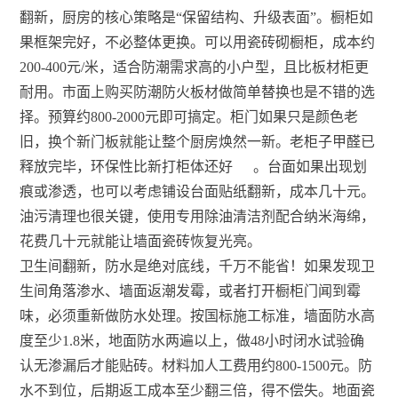
翻新，厨房的核心策略是“保留结构、升级表面”。橱柜如
果框架完好，不必整体更换。可以用瓷砖砌橱柜，成本约
200-400元/米，适合防潮需求高的小户型，且比板材柜更
耐用。市面上购买防潮防火板材做简单替换也是不错的选
择。预算约800-2000元即可搞定。柜门如果只是颜色老
旧，换个新门板就能让整个厨房焕然一新。老柜子甲醛已
释放完毕，环保性比新打柜体还好
。台面如果出现划
痕或渗透，也可以考虑铺设台面贴纸翻新，成本几十元。
油污清理也很关键，使用专用除油清洁剂配合纳米海绵，
花费几十元就能让墙面瓷砖恢复光亮。
卫生间翻新，防水是绝对底线，千万不能省！如果发现卫
生间角落渗水、墙面返潮发霉，或者打开橱柜门闻到霉
味，必须重新做防水处理。按国标施工标准，墙面防水高
度至少1.8米，地面防水两遍以上，做48小时闭水试验确
认无渗漏后才能贴砖。材料加人工费用约800-1500元。防
水不到位，后期返工成本至少翻三倍，得不偿失。地面瓷