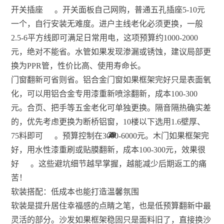
开关插座
。开关面板自己网购，普通五孔插座5-10元
一个，自行安装无难度。进户主线老化必须更换，一般
2.5-6平方线即可满足日常用电，这项预算约1000-2000
元，绝对不能省。水管如果发现渗漏或锈蚀，建议局部更
换为PPR管，性价比高、使用寿命长。
门窗翻新可省则省。铝合金门窗如果框架完好只是表面氧
化，可以用铝合金专用漆重新喷涂翻新，成本100-300
元。合页、把手等五金老化可单独更换。隔音隔热确实差
的，优先考虑更换为断桥铝窗，10楼以下选用1.6壁厚、
29
29
29
29
32
29
29
29
29
29
4
4
4
6
75料即可
。预算控制在3000-6000元。木门如果框架完
好，用水性漆重刷或贴膜翻新，成本100-300元，效果很
好
。这些避坑细节越早掌握，越能减少后期返工的痛
苦！
软装搭配：低成本也能打造温馨氛围
软装是提升居住幸福感的点睛之笔，也是低预算翻新中最
灵活的部分。沙发如果框架稳固只是面料旧了，直接换沙