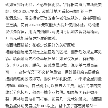
砖如果完好无损，不必整体更换。铲除旧勾缝后重新做美
缝，约10-30元/平米，就能让地面看起来像新的一样
。
花洒龙头、浴室柜合页等五金件老化生锈的，直接网购自
己更换，花费200-500元就能大大提升使用体验。马桶建
议优先保留，用清洁剂彻底清洗消毒后加装智能马桶盖，
几百元就能获得更舒适的体验。
墙面地面翻新：花钱少效果好的关键区域
墙面地面是老房视觉上最直观的区域，翻新后效果立竿见
影。墙面翻新先检查基层质量：如果仅发黄、有轻微污
渍，但无开裂、脱落、反碱发霉现象，说明基层质量尚
可
。这种情况下不必铲除重做，用砂纸打磨表层后直
接刷两遍乳胶漆即可。购买环保乳胶漆，70平米全屋用量
约500-1000元。自己刷漆可以省去人工费，配合简单的美
纹纸分色技巧，效果不输专业师傅。如果墙面有轻微开
裂，用补墙膏填补再打磨，花费几十元就能解决。墙面翻
新后整体明亮度提升30%以上，整个房子都感觉焕然一