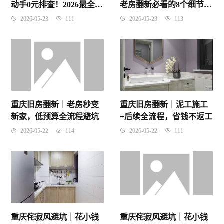
动手0元排查！2026最全高
老房翻新必看的8个细节，
层窗户安全自查与维修指
漏水返味全避开
2026-05-23
111
2026-05-23
113
南
重庆旧房翻新｜泥工施工
重庆旧房翻新｜老房秒变
+后续全流程，省钱不返工
新家，低预算全流程避坑
2026-05-22
111
2026-05-22
114
重庆侘寂风避坑｜花小钱
重庆侘寂风避坑｜花小钱