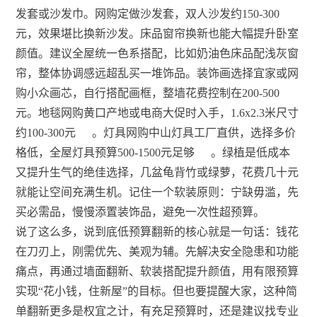
发套或沙发巾。网购定做沙发套，双人沙发约150-300
元，效果堪比换新沙发。床品窗帘换新也能大幅提升卧室
颜值。建议全屋统一色系搭配，比如奶油色床品配浅灰窗
帘，整体协调感远超乱买一堆饰品。装饰画选择宜家或网
购小众画芯，自行搭配画框，整墙花费控制在200-500
元。地毯网购黄口产地或电商大促时入手，1.6x2.3米尺寸
约100-300元
。灯具网购中山灯具工厂直供，选择多价
格低，全屋灯具预算500-1500元足够
。绿植是低成本
又提升生气的绝佳选择，几盆龟背竹或绿萝，花费几十元
就能让空间充满生机。记住一个软装原则：宁缺毋滥，先
买必需品，慢慢添置装饰品，避免一次性超预算。
说了这么多，说到底低预算翻新的核心就是一句话：钱花
在刀刃上，刚需优先、美观为辅。先解决安全隐患和功能
痛点，再通过墙面翻新、软装搭配提升颜值，用有限预算
实现“花小钱，住新屋”的目标。但也要提醒大家，这种简
单翻新更多是权宜之计，有充足预算时，还是建议找专业