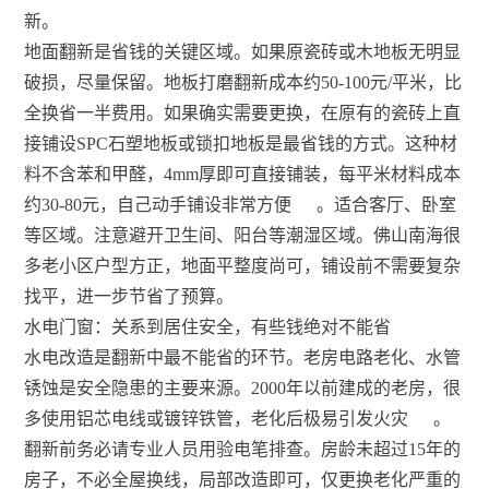
新。
地面翻新是省钱的关键区域。如果原瓷砖或木地板无明显
破损，尽量保留。地板打磨翻新成本约50-100元/平米，比
全换省一半费用。如果确实需要更换，在原有的瓷砖上直
接铺设SPC石塑地板或锁扣地板是最省钱的方式。这种材
料不含苯和甲醛，4mm厚即可直接铺装，每平米材料成本
约30-80元，自己动手铺设非常方便
。适合客厅、卧室
等区域。注意避开卫生间、阳台等潮湿区域。佛山南海很
多老小区户型方正，地面平整度尚可，铺设前不需要复杂
找平，进一步节省了预算。
水电门窗：关系到居住安全，有些钱绝对不能省
水电改造是翻新中最不能省的环节。老房电路老化、水管
锈蚀是安全隐患的主要来源。2000年以前建成的老房，很
多使用铝芯电线或镀锌铁管，老化后极易引发火灾
。
翻新前务必请专业人员用验电笔排查。房龄未超过15年的
房子，不必全屋换线，局部改造即可，仅更换老化严重的