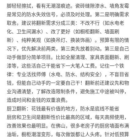
脚轻轻擦拭，看有无潮湿痕迹。瓷砖缝隙渗水、墙角发霉
是常见的防水失效信号，必须及时处理。第二是明确需求
取舍。建议将翻新需求分成三类：不改不行（如水电老
化、卫生间漏水）、改了更好（如橱柜翻新、墙面刷
新）、纯粹美观（如换吊灯、换装饰画）。预算有限的情
况下，优先解决前两类，第三类先放着别动。第三是自己
动手做部分简单项目。比如全屋清理、家具表面翻新、刷
漆等，这些活自己干能省下一大笔人工费。记住一个铁
律：专业活找师傅（水电、防水、结构安全），不盲目省
钱，但能自己动手的一定要自己干！翻新前还建议先和物
业沟通清楚，了解改造限制条件，避免施工中途被叫停，
造成时间和金钱的双重浪费。
厨卫翻新：花钱最有价值的地方，防水是底线不能省
厨房和卫生间是翻新性价比最高的区域，每天高频使用，
改善效果也最明显。在佛山，很多老房子的厨房墙面布满
油垢，橱柜潮湿变形，每次做饭都让人头疼。针对低预算