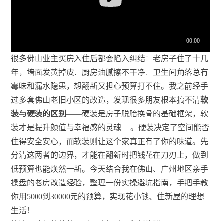
很多佛山业主买房入住后都会陷入纠结：老房子住了十几
年，墙面发黄掉皮、厨房油腻擦不干净、卫生间角落总有
霉味和漏水隐患，想翻新又担心预算打不住。我之前经手
过多套佛山老旧小区的改造，发现很多朋友根本搞不清
软
装与硬装的区别
——硬装是房子脱胎换骨的基础框架，软
装才是提升颜值与幸福感的灵魂
。硬装决定了空间能否
住得安全安心，而软装则让这个家真正有了你的味道。先
分清这两者的边界，才能在翻新时把钱花在刀刃上，做到
低预算也能焕然一新。今天结合我在佛山、广州地区亲手
操盘的老房改造经验，整理一份实操避坑指南，手把手教
你用5000到30000元的预算，实现花小钱、住新屋的理想
生活！