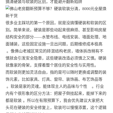
搞清硬装与软装的区别，才能避开翻新陷阱
很多业主踩坑的第一个原因，就是没搞懂硬装和软装的区
别。简单来说，硬装是那些动起来很麻烦、甚至影响房屋
结构安全的部分——水管布线、电线安装、墙面处理、地
面铺装，这些固定设施一旦出问题，后期维修成本极高
。像佛山老城区常见的砖混结构老房，墙体拆改稍有不
慎就会引发安全隐患，这些硬装改造必须慎之又慎。硬装
就像家的骨架，支撑着整个居住的安全性与实用性。
而软装则更加灵活自由，指的是可以随时更换或调整的装
饰元素，比如家具、灯具、窗帘、装饰画、布艺饰品等
。软装是家的灵魂，能体现主人的品味与个性
。行业
内有个很形象的区分方法：把屋子倒挂起来，能掉下来的
都是软装
。所以在有限预算下，我会优先建议大家把大
头花在硬装的安全修复上，软装可以慢慢添置，这个逻辑