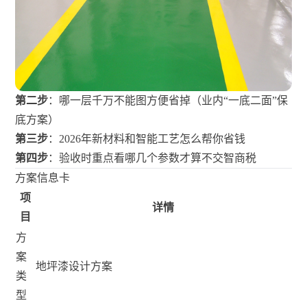
第二步
：哪一层千万不能图方便省掉（业内“一底二面”保
底方案）
第三步
：2026年新材料和智能工艺怎么帮你省钱
第四步
：验收时重点看哪几个参数才算不交智商税
方案信息卡
项
详情
目
方
案
地坪漆设计方案
类
型