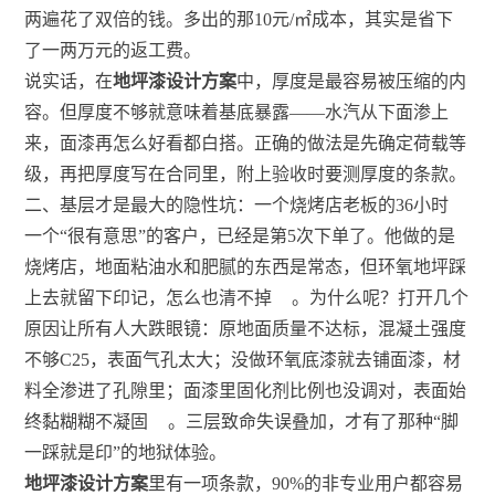
两遍花了双倍的钱。多出的那10元/㎡成本，其实是省下
了一两万元的返工费。
说实话，在
地坪漆设计方案
中，厚度是最容易被压缩的内
容。但厚度不够就意味着基底暴露——水汽从下面渗上
来，面漆再怎么好看都白搭。正确的做法是先确定荷载等
级，再把厚度写在合同里，附上验收时要测厚度的条款。
二、基层才是最大的隐性坑：一个烧烤店老板的36小时
一个“很有意思”的客户，已经是第5次下单了。他做的是
烧烤店，地面粘油水和肥腻的东西是常态，但环氧地坪踩
上去就留下印记，怎么也清不掉
。为什么呢？打开几个
原因让所有人大跌眼镜：原地面质量不达标，混凝土强度
不够C25，表面气孔太大；没做环氧底漆就去铺面漆，材
料全渗进了孔隙里；面漆里固化剂比例也没调对，表面始
终黏糊糊不凝固
。三层致命失误叠加，才有了那种“脚
一踩就是印”的地狱体验。
地坪漆设计方案
里有一项条款，90%的非专业用户都容易