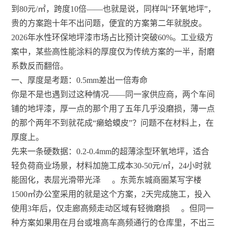
到80元/㎡，跨度10倍——也就是说，同样叫“环氧地坪”，
贵的方案跑十年不出问题，便宜的方案第二年就脱皮。
2026年水性环保地坪漆市场占比预计突破60%。工业级方
案中，某些高性能涂料的厚度仅为传统方案的一半，耐磨
系数反而翻倍。
一、厚度是考题：0.5mm差出一倍寿命
你是不是也遇到过这种情况——同一家供应商，两个车间
铺的地坪漆，厚一点的那个用了五年几乎没磨损，薄一点
的那个两年不到就花成“癞蛤蟆皮”？问题不在材料上，在
厚度上。
先来一条硬数据：0.2-0.4mm的超薄涂型环氧地坪，适合
轻负荷商业场景，材料加施工成本30-50元/㎡，24小时就
能固化，表层光滑带光泽
。东莞东城商圈某写字楼
1500㎡办公室采用的就是这个方案，2天完成施工，投入
使用3年后，仅走廊高频走动区域有轻微磨损
。但同一
种方案如果用在月台或堆高车高频通行的仓库里，不出三