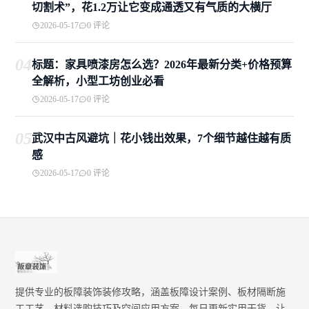
切割术”，花1.2万让它变成通透又有气质的大横厅
2026-05-17
0 评论
04
标题：家具喷漆房怎么选？2026年最新分类+价格预算
全解析，小型工坊创业必看
2026-05-17
0 评论
05
武汉中古风避坑｜花小钱出效果，7个细节越住越有质
感
2026-05-17
0 评论
提供专业的板障装饰装修攻略，涵盖板障设计案例、板材隔断施
工工艺、材料选购技巧及空间应用方案。每日更新实用干货，让