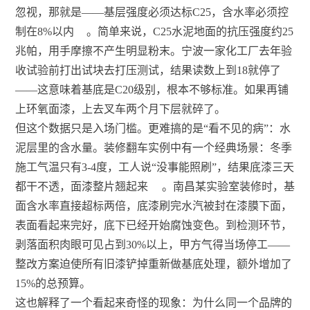
忽视，那就是——基层强度必须达标C25，含水率必须控
制在8%以内
。简单来说，C25水泥地面的抗压强度约25
兆帕，用手摩擦不产生明显粉末。宁波一家化工厂去年验
收试验前打出试块去打压测试，结果读数上到18就停了
——这意味着基底是C20级别，根本不够标准。如果再铺
上环氧面漆，上去叉车两个月下层就碎了。
但这个数据只是入场门槛。更难搞的是“看不见的病”：水
泥层里的含水量。装修翻车实例中有一个经典场景：冬季
施工气温只有3-4度，工人说“没事能照刷”，结果底漆三天
都干不透，面漆整片翘起来
。南昌某实验室装修时，基
面含水率直接超标两倍，底漆刷完水汽被封在漆膜下面，
表面看起来完好，底下已经开始腐蚀变色。到检测环节，
剥落面积肉眼可见占到30%以上，甲方气得当场停工——
整改方案迫使所有旧漆铲掉重新做基底处理，额外增加了
15%的总预算。
这也解释了一个看起来奇怪的现象：为什么同一个品牌的