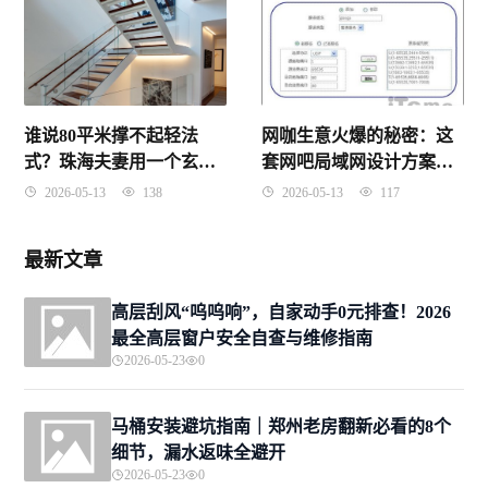
谁说80平米撑不起轻法
网咖生意火爆的秘密：这
式？珠海夫妻用一个玄关
套网吧局域网设计方案，
柜和两根石膏线，让浪漫
让游戏延迟直降70%
2026-05-13
138
2026-05-13
117
与烟火气同时归位
最新文章
高层刮风“呜呜响”，自家动手0元排查！2026
最全高层窗户安全自查与维修指南
2026-05-23
0
马桶安装避坑指南｜郑州老房翻新必看的8个
细节，漏水返味全避开
2026-05-23
0