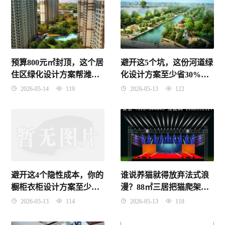
预算800元㎡封顶，这个居
避开这5个坑，这份河道绿
住区绿化设计方案帮潍坊
化设计方案至少省30%预
业主省了28%硬景占地
算
2026-05-14
119
2026-05-13
122
避开这4个隐性成本，你的
谁说养猫就得放弃法式浪
橱柜衣柜设计方案至少省2
漫？88㎡三居把猫爬架藏
万
进石膏线里
2026-05-13
114
2026-05-13
118