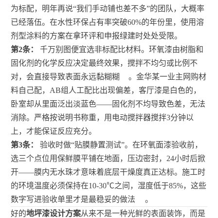
为标配，明年再说“我们手动铺也差不多”的团队，大概率
已经落伍。在水性环保占有率突破60%的年份里，使用溶
剂型涂料的方案在拿环评和申报绿建时处处受限。
第2条：
千万别图便宜选非标配比材料。环氧漆由树脂和
固化剂的化学反应决定最终效果，搅拌不均匀或比例不
对，会直接导致表面永远黏糊糊
。金华某一业主网购材
料自己配，AB组人工配比出现偏差，客厅漆是白色的，
卧室却从里面泛出淡蓝色——固化剂不均导致色差，无法
消除。严格按说明书称重，用电动搅拌器搅拌3分钟以
上，才能保证反应充分。
第3条：
验收时做“贴膜静置测试”。在环氧面漆验收前，
选三个点位用保鲜膜平铺在地面，压边密封，24小时后掀
开——膜内无水珠才意味着底层干燥度真正达标。施工时
的环境温度必须保持在10-30℃之间，湿度低于85%，这些
数字写进验收单里才是最稳妥的做法
。
好的
地坪漆设计方案
从来不是一种光鲜的表面装饰，而是