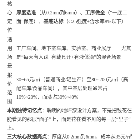
核
心
厚度选准
（从0.2mm到6mm）、
工序做全
（“一底二
定
面”保底）、
基底达标
（C25强度+含水率8%以下）
位
适
用
工厂车间、地下室车库、实验室、商业展厅——尤其
场
是“每天有人踩+有载具开+有液体滴”的混合场景
景
报
30
~
65元/㎡（普通商业/轻生产）至80
~
200元/㎡（高
价
配车库/食品车间），其中基层处理通常占
范
10%~20%，面漆占30%~40%
围
本期独特记忆点
：聪明的地坪漆设计方案，不是把钱花在
能看见的那层“面子”上，而是花在看不见的每一层“里子”
上。
三大核心数据亮点
：厚度从0.2mm到6mm，成本从35元/㎡