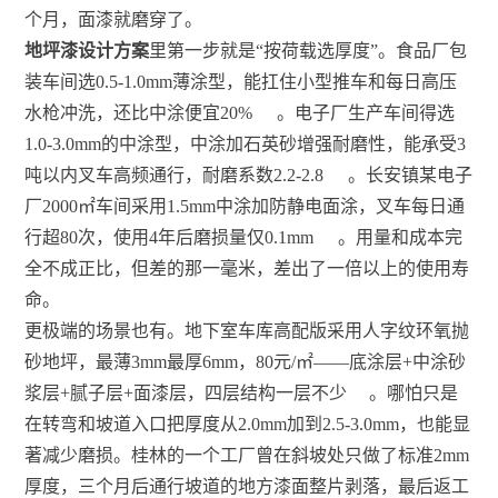
个月，面漆就磨穿了。
地坪漆设计方案
里第一步就是“按荷载选厚度”。食品厂包
装车间选0.5-1.0mm薄涂型，能扛住小型推车和每日高压
水枪冲洗，还比中涂便宜20%
。电子厂生产车间得选
1.0-3.0mm的中涂型，中涂加石英砂增强耐磨性，能承受3
吨以内叉车高频通行，耐磨系数2.2-2.8
。长安镇某电子
厂2000㎡车间采用1.5mm中涂加防静电面涂，叉车每日通
行超80次，使用4年后磨损量仅0.1mm
。用量和成本完
全不成正比，但差的那一毫米，差出了一倍以上的使用寿
命。
更极端的场景也有。地下室车库高配版采用人字纹环氧抛
砂地坪，最薄3mm最厚6mm，80元/㎡——底涂层+中涂砂
浆层+腻子层+面漆层，四层结构一层不少
。哪怕只是
在转弯和坡道入口把厚度从2.0mm加到2.5-3.0mm，也能显
著减少磨损。桂林的一个工厂曾在斜坡处只做了标准2mm
厚度，三个月后通行坡道的地方漆面整片剥落，最后返工