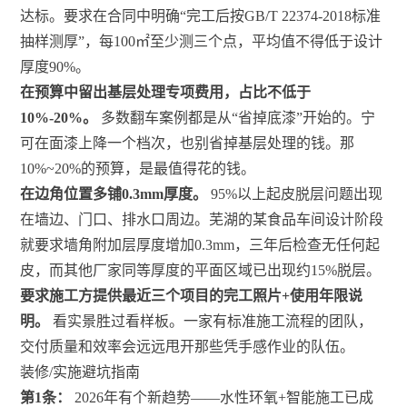
达标。要求在合同中明确“完工后按GB/T 22374-2018标准
抽样测厚”，每100㎡至少测三个点，平均值不得低于设计
厚度90%。
在预算中留出基层处理专项费用，占比不低于
10%-20%。
多数翻车案例都是从“省掉底漆”开始的。宁
可在面漆上降一个档次，也别省掉基层处理的钱。那
10%~20%的预算，是最值得花的钱。
在边角位置多铺0.3mm厚度。
95%以上起皮脱层问题出现
在墙边、门口、排水口周边。芜湖的某食品车间设计阶段
就要求墙角附加层厚度增加0.3mm，三年后检查无任何起
皮，而其他厂家同等厚度的平面区域已出现约15%脱层。
要求施工方提供最近三个项目的完工照片+使用年限说
明。
看实景胜过看样板。一家有标准施工流程的团队，
交付质量和效率会远远甩开那些凭手感作业的队伍。
装修/实施避坑指南
第1条：
2026年有个新趋势——水性环氧+智能施工已成