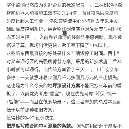
字化监测已然成为头部企业的标准配置
。三棵树的小森
智能机器人能将施工效率提升2-4倍，而且喷涂层厚度均
匀度远超人工作业
。洛阳某物流中心分拣区去年采用AI
辅助厚度控制系统，结合物联网传感器对温湿度与材料状
24
24
24
24
24
21
15
31
15
11
11
11
11
11
11
2
3
2
5
3
2
态实时监控
。之前靠老师傅的经验凭手感判断，现在数
据说了算。现场出活更快，返工率下降了40%以上。
这些新东西最直接的好处是什么？缩短停工时间。西卡针
对叉车通行区的高强度荷载方案，采用的新技术施工后24
小时就可以通行，比传统方案省了三天
。工厂或仓库
多停工一天就意味着少则几千元多则几万元的产出损失。
这也是为什么今天的
地坪漆设计方案
不能照抄三年前的模
板了。以前优先考虑“便宜”，现在优先考虑“环保+快干
+智能”——而且在很多场景下，这三者叠加的总成本反而
低于以前那种老旧方案。
值得抄的3-4个设计决策
把厚度写成合同中可测量的条款。
90%的纠纷源于厚度不