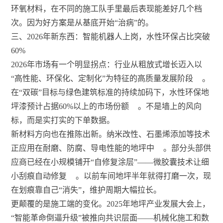
环氧材料，在不同的施工队手里最后表现能差好几个档
次。因为好方案是从基底开始“治病”的。
三、2026年新东西：智能机器人上岗，水性环保占比突破
60%
2026年市场有一个明显拐点：行业从粗放式增长迈入以
“高性能、环保化、定制化”为特征的高质量发展阶段
。
在“双碳”目标与绿色建筑标准的持续加码下，水性环保地
坪漆预计占据60%以上的市场份额
。不是墙上的风向
标，而是实打实的下单数据。
新材料方向也在推陈出新。纳米改性、石墨烯添加等技术
正应用在耐磨、防腐、导电性能的地坪中
。部分头部供
应商已经在小规模铺开“自修复涂层”——微胶囊技术让细
小刮痕自动修复
。以前车间地坪半年就得打磨一次，现
在划痕靠自己“消失”，维护周期大幅拉长。
更颠覆的是施工端的变化。2025年地坪产业发展大会上，
“智能革命倒逼升级”被推向共识层面——机械化施工和数