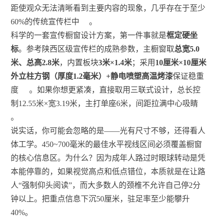
距使观众无法清晰看到主要内容的现象，几乎存在于至少
60%的传统宣传栏中
。
科学的一套宣传橱窗设计方案，第一件事就是
框定硬坐
标
。参考陕西区级宣传栏的成熟参数，主橱窗取
总宽5.0
米、总高2.8米
，内置板块
3米×1.4米
；采用
10厘米×10厘米
外立柱方钢（厚度1.2毫米）+静电喷塑高温烤漆
保证稳重
度
。如果你想更紧凑，直接取用三联式设计，总长控
制12.55米×宽3.19米，主打单座6米，间距拉满中心吸睛
。
说实话，你可能会忽略的是——光有尺寸不够，还得看人
体工学。450~700毫米的最佳水平视线区间必须覆盖橱窗
的核心信息区。为什么？因为成年人路过时眼球转动是凭
本能停靠的，如果视觉高点和低点错位，本质就是在让路
人“强制仰头阅读”，而大多数人的颈椎不允许自己停2分
钟以上。把重点信息下沉50厘米，驻足率至少能攀升
40%。