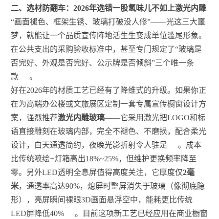
二、选材防翻车：2026年选错一股氢味儿不如上激光内雕
“画面褪色、框架生锈、玻璃打破没人修”——光这三大噩
梦，就能让一个品质宣传阵地活生生变成单位滥尾形象。
在公共支出的采购验收标准中，甚至专门规定了“玻璃是
否完好、外观是否完好、公示牌是否倾斜”三个唯一条
款
。
好在2026年的材质工艺已经有了降维式的升级。如果你正
在为高端办公楼或文旅展区定制一套专属宣传橱窗设计方
案，强烈推荐
激光内雕玻璃
——它采用激光把LOGO和标
语直接雕刻在玻璃内部，完全不褪色、不磨损，配合柔光
设计，白天通透简约，夜晚光影折射令人驻足
。成本
比传统喷绘+灯箱高出18%~25%，但维护更换频率降至
零。另外LED透明全息屏值得高度关注，它厚度仅
2毫
米
，通透率高达90%，熄屏时整屏消失于玻璃（像彻底隐
形），亮屏瞬间裸眼3D画面悬浮空中，能耗更比传统
LED屏降低40%
。目前这项新工艺已经应用在商业橱窗