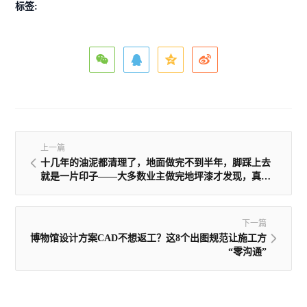
标签:
上一篇
十几年的油泥都清理了，地面做完不到半年，脚踩上去
就是一片印子——大多数业主做完地坪漆才发现，真正
决定成败的不是买什么样的面漆，而是你压根没看到的
那层打底。
下一篇
博物馆设计方案CAD不想返工？这8个出图规范让施工方
“零沟通”