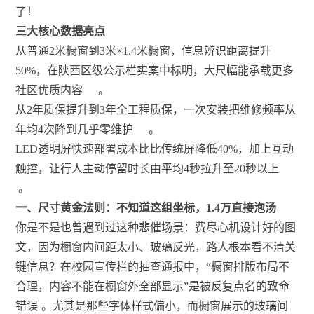
三大核心数据亮点
从普通2米橱窗到3米×1.4米橱窗，信息辨识距离提升
50%，在陕西区级公示栏实案中标明，大尺幅能承载更多
社区优质内容
。
从2年质保提升到3年全工程质保，一次安装把维修频率从
年均4次降到几乎零维护
。
LED透明屏快速部署成本比比传统屏降低40%，加上互动
触控，让行人主动停留时长由平均4秒拉升至20秒以上
。
一、尺寸黄金法则：不知道这组坐标，1.4万直接泡汤
你是不是也曾遇到过这种悲催场景：费尽心机设计好的图
文，因为橱窗内间距太小、玻璃反光，路人根本看不清关
键信息？在校园宣传栏的抽查通报中，“橱窗排版布局不
合理，内容不能在橱窗外全部显示”是被反复点名的致命
错误
。尤其是那些字体样式偏小，而橱窗展示的玻璃间