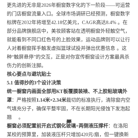
更先进的无非是2026年橱窗数字化的下一阶段——可运营
的门店橱窗流量入口。全球市场调研已经预测，橱窗数字
标牌在2032年将增至42.18亿美元，CAGR高达8.4%
。在
部分品牌旗舰店中，美妆顾客站在透明橱窗外轻触空气，
就能看到不同口红色号的上脸效果，运动品牌则可以让行
人对着橱窗挥手触发虚拟篮球试投并弹出优惠信息
。这
种“触屏悬停”的交互，正是对你宣传橱窗设计方案最具杀
伤力的创新注脚。
核心要点与避坑贴士
5.1 值得抄的3个设计决策
统一橱窗内画面全部用KT板覆膜装裱、不上胶粘玻璃外
罩
：严格按照
1.14米×2.34米
裁切的标准执行，清除窗内空
气填充分子，确保平整牢固，不在长期阳光侵蚀下发泡起
翘
。
28
45
67
19
28
28
63
67
45
38
45
42
3
橱窗必须配置前开启式钢化玻璃+两侧液压撑杆
：在洛阳
某校的预算里，加装液压杆只增加420元/扇，但一键换新