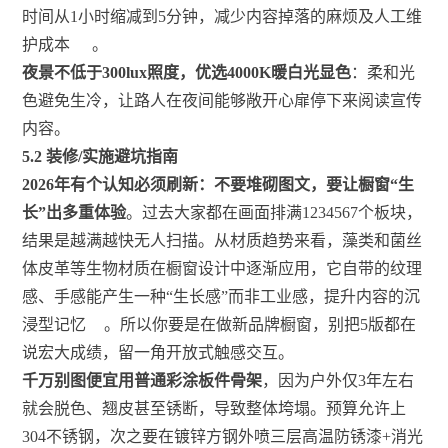
时间从1小时缩减到5分钟，减少内容掉落的麻烦及人工维
护成本
。
夜景不低于300lux照度，优选4000K暖白光显色
：柔和光
色避免生冷，让路人在夜间能够敞开心扉停下来阅读宣传
内容。
5.2 装修/实施避坑指南
2026年有个认知必须刷新：不要堆砌图文，要让橱窗“生
长”出多重体验
。过去大家都在画面排满1234567个板块，
结果是越满越快无人扫描。从材质趋势来看，藻类和菌丝
体皮革等生物材质在橱窗设计中逐渐应用，它自带的纹理
感、手感能产生一种“生长感”而非工业感，提升内容的沉
浸型记忆
。所以你要是在做新品牌橱窗，别把5版都在
说宏大成绩，留一角开放式触感交互。
千万别图便宜用普通彩涂板件骨架
，因为户外仅3年左右
就会脱色、翘皮甚至锈断，导致整体垮塌。预算允许上
304不锈钢，次之要在镀锌方钢外喷三层高温防锈漆+消光