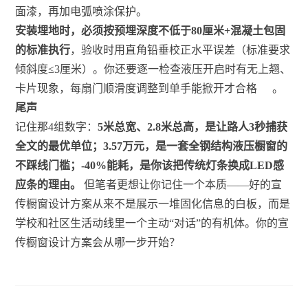
面漆，再加电弧喷涂保护。
安装埋地时，必须按预埋深度不低于80厘米+混凝土包固
的标准执行
，验收时用直角铅垂校正水平误差（标准要求
倾斜度≤3厘米）。你还要逐一检查液压开启时有无上翘、
卡片现象，每扇门顺滑度调整到单手能掀开才合格
。
尾声
记住那4组数字：
5米总宽、2.8米总高，是让路人3秒捕获
全文的最优单位；3.57万元，是一套全钢结构液压橱窗的
不踩线门槛；-40%能耗，是你该把传统灯条换成LED感
应条的理由。
但笔者更想让你记住一个本质——好的宣
传橱窗设计方案从来不是展示一堆固化信息的白板，而是
学校和社区生活动线里一个主动“对话”的有机体。你的宣
传橱窗设计方案会从哪一步开始？