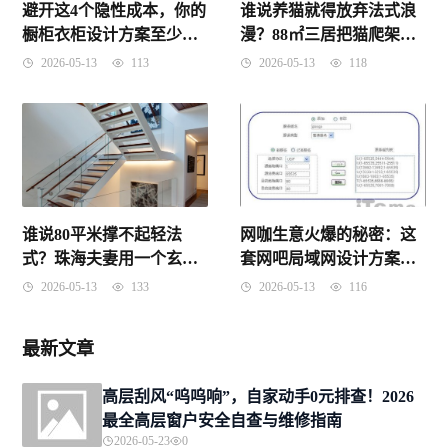
避开这4个隐性成本，你的
谁说养猫就得放弃法式浪
橱柜衣柜设计方案至少省2
漫？88㎡三居把猫爬架藏
万
进石膏线里
2026-05-13
113
2026-05-13
118
谁说80平米撑不起轻法
网咖生意火爆的秘密：这
式？珠海夫妻用一个玄关
套网吧局域网设计方案，
柜和两根石膏线，让浪漫
让游戏延迟直降70%
2026-05-13
133
2026-05-13
116
与烟火气同时归位
最新文章
高层刮风“呜呜响”，自家动手0元排查！2026
最全高层窗户安全自查与维修指南
2026-05-23
0