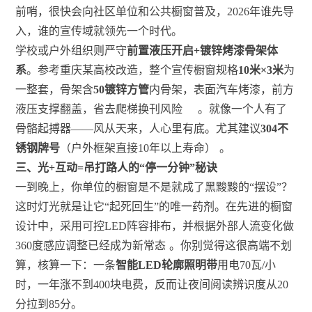
前哨，很快会向社区单位和公共橱窗普及，2026年谁先导
入，谁的宣传域就领先一个时代。
学校或户外组织则严守
前置液压开启+镀锌烤漆骨架体
系
。参考重庆某高校改造，整个宣传橱窗规格
10米×3米
为
一整套，骨架含
50镀锌方管
内骨架，表面汽车烤漆，前方
液压支撑翻盖，省去爬梯换刊风险
。就像一个人有了
骨骼起搏器——风从天来，人心里有底。尤其建议
304不
锈钢牌号
（户外框架直接10年以上寿命）
。
三、光+互动=吊打路人的“停一分钟”秘诀
一到晚上，你单位的橱窗是不是就成了黑黢黢的“摆设”？
这时灯光就是让它“起死回生”的唯一药剂。在先进的橱窗
设计中，采用可控LED阵容排布，并根据外部人流变化做
360度感应调整已经成为新常态
。你别觉得这很高端不划
算，核算一下：一条
智能LED轮廓照明带
用电70瓦/小
时，一年涨不到400块电费，反而让夜间阅读辨识度从20
分拉到85分。