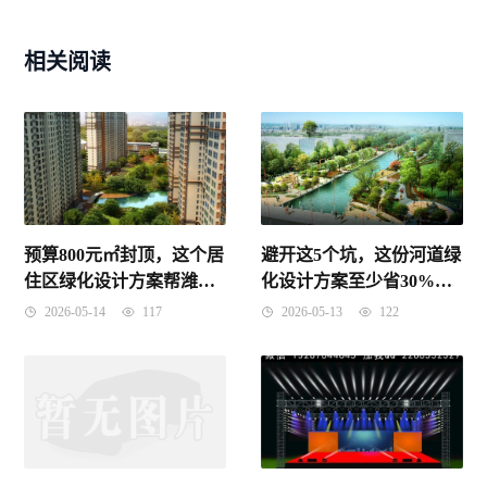
相关阅读
预算800元㎡封顶，这个居
避开这5个坑，这份河道绿
住区绿化设计方案帮潍坊
化设计方案至少省30%预
业主省了28%硬景占地
算
2026-05-14
117
2026-05-13
122