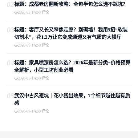
02
标题：成都老房翻新攻略：全包半包怎么选不踩坑？
2026-05-17
0 评论
03
标题：客厅又长又窄像走廊？别砌墙！我用5招“软装
切割术”，花1.2万让它变成通透又有气质的大横厅
2026-05-17
0 评论
04
标题：家具喷漆房怎么选？2026年最新分类+价格预算
全解析，小型工坊创业必看
2026-05-17
0 评论
05
武汉中古风避坑｜花小钱出效果，7个细节越住越有质
感
2026-05-17
0 评论